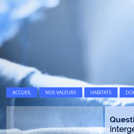
ACCUEIL
NOS VALEURS
HABITATS
DOC
Questi
interg